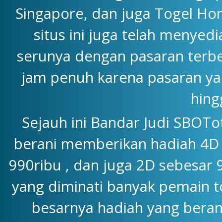
Singapore, dan juga Togel Hon
situs ini juga telah menyedi
serunya dengan pasaran terbe
jam penuh karena pasaran yang
hing
Sejauh ini Bandar Judi SBOTo
berani memberikan hadiah 4D y
990ribu , dan juga 2D sebesar 
yang diminati banyak pemain to
besarnya hadiah yang beran