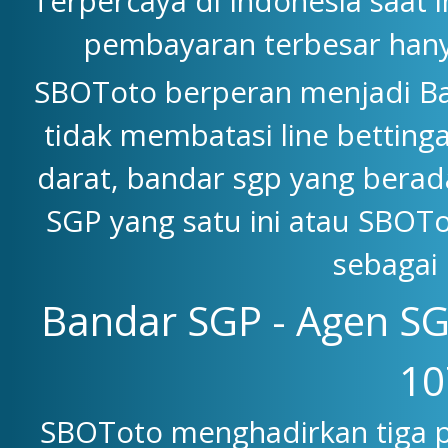
Terpercaya di Indonesia saat 
pembayaran terbesar han
SBOToto berperan menjadi Ba
tidak membatasi line betting
darat, bandar sgp yang berad
SGP yang satu ini atau SBOTo
sebagai 
Bandar SGP - Agen SG
10
SBOToto menghadirkan tiga p