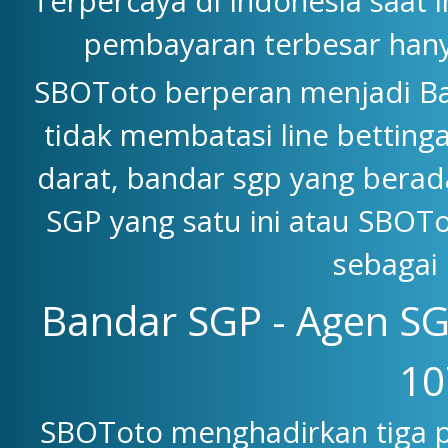
Terpercaya di Indonesia saat 
pembayaran terbesar han
SBOToto berperan menjadi Ba
tidak membatasi line betting
darat, bandar sgp yang berad
SGP yang satu ini atau SBOTo
sebagai 
Bandar SGP - Agen SG
10
SBOToto menghadirkan tiga p