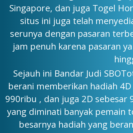
Singapore, dan juga Togel Hon
situs ini juga telah menyedi
serunya dengan pasaran terbe
jam penuh karena pasaran yang
hing
Sejauh ini Bandar Judi SBOTo
berani memberikan hadiah 4D y
990ribu , dan juga 2D sebesar 
yang diminati banyak pemain to
besarnya hadiah yang beran