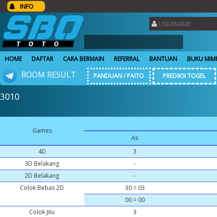
dana !!!
INFO
HOME
DAFTAR
CARA BERMAIN
REFERRAL
BANTUAN
BUKU MIM
ROOM RESULT
PANDUAN / PAITO
PREDIKSI TOGEL
3010
Games
As
4D
3
3D Belakang
-
2D Belakang
-
Colok Bebas 2D
30 = 03
00 = 00
Colok Jitu
3