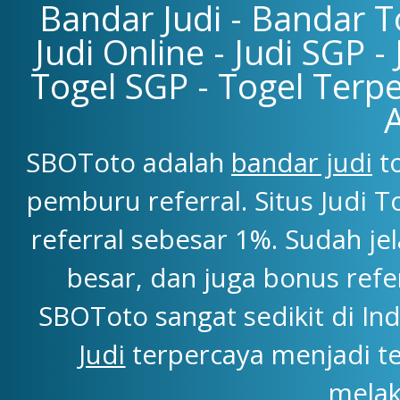
Bandar Judi - Bandar To
Judi Online - Judi SGP -
Togel SGP - Togel Terpe
SBOToto adalah
bandar judi
to
pemburu referral. Situs Judi
referral sebesar 1%. Sudah j
besar, dan juga bonus refe
SBOToto sangat sedikit di Ind
Judi
terpercaya menjadi t
melak