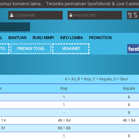
onversi lama.. Tersedia permainan Sportsbook & Live Casino dalam
AL
BANTUAN
BUKU MIMPI
INFO LOMBA
PROMOTION
ITO
PREDIKSI TOGEL
VEGASNET
A = As, B = Kop, C = Kepala, D = Ekor
s
Kop
Kepala
4
1
8
1
8
-
8
= 14
48 = 84
48 = 84
= 81
88 = 88
4
1
8