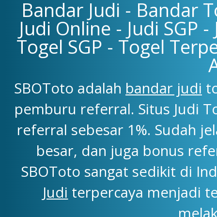
Bandar Judi - Bandar To
Judi Online - Judi SGP -
Togel SGP - Togel Terpe
SBOToto adalah
bandar judi
to
pemburu referral. Situs Judi
referral sebesar 1%. Sudah j
besar, dan juga bonus refe
SBOToto sangat sedikit di Ind
Judi
terpercaya menjadi t
melak