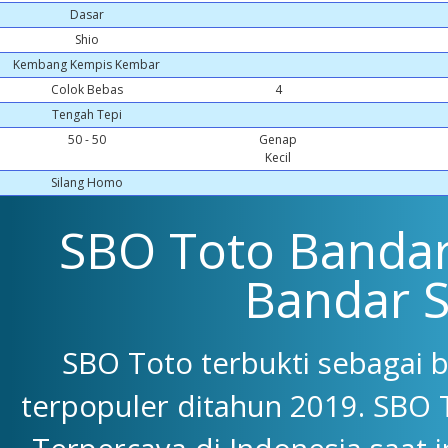
Dasar
Shio
Kembang Kempis Kembar
Colok Bebas
4
Tengah Tepi
50 - 50
Genap
Kecil
Silang Homo
SBO Toto Bandar 
Bandar 
SBO Toto terbukti sebagai 
terpopuler ditahun 2019. SBO 