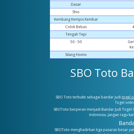
Dasar
Shio
Kembang Kempis Kembar
Colok Bebas
Tengah Tepi
50 - 50
Ge
Ke
Silang Homo
SBO Toto Ba
SBO Toto terbukti sebagai bandar judi
togel o
Togel onli
SBOToto berperan menjadi Bandar Judi Togel On
Indonesia. Jangan ragu ka
Banda
SBOToto menghadirkan tiga pasaran besar yaitu