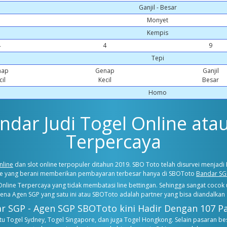
Ganjil - Besar
Monyet
Kempis
4
4
9
Tepi
nap
Genap
Ganjil
cil
Kecil
Besar
Homo
ndar Judi Togel Online ata
Terpercaya
nline
dan slot online terpopuler ditahun 2019. SBO Toto telah disurvei menjadi 
ne yang berani memberikan pembayaran terbesar hanya di SBOToto
Bandar SG
line Terpercaya yang tidak membatasi line bettingan. Sehingga sangat cocok
rena Agen SGP yang satu ini atau SBOToto adalah partner yang bisa diandalkan 
r SGP - Agen SGP SBOToto kini Hadir Dengan 107 P
 Togel Sydney, Togel Singapore, dan juga Togel Hongkong. Selain pasaran besa