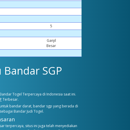
5
Ganjil
Besar
u Bandar SGP
Bandar Togel Terpercaya di Indonesia saat ini.
P
Terbesar.
 untuk bandar darat, bandar sgp yang berada di
sebagai Bandar Judi Togel.
asaran
r terpercaya, situs ini juga telah menyediakan