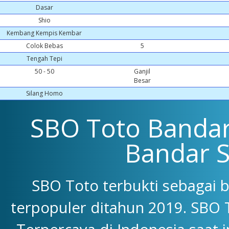
Dasar
Shio
Kembang Kempis Kembar
Colok Bebas
5
Tengah Tepi
50 - 50
Ganjil
Besar
Silang Homo
SBO Toto Bandar 
Bandar 
SBO Toto terbukti sebagai 
terpopuler ditahun 2019. SBO 