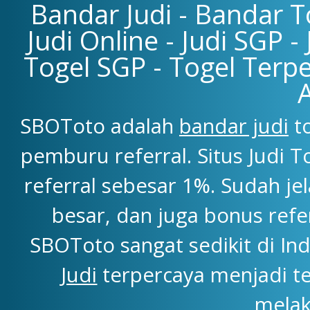
Bandar Judi - Bandar To
Judi Online - Judi SGP -
Togel SGP - Togel Terpe
SBOToto adalah
bandar judi
to
pemburu referral. Situs Judi
referral sebesar 1%. Sudah j
besar, dan juga bonus refe
SBOToto sangat sedikit di Ind
Judi
terpercaya menjadi t
melak