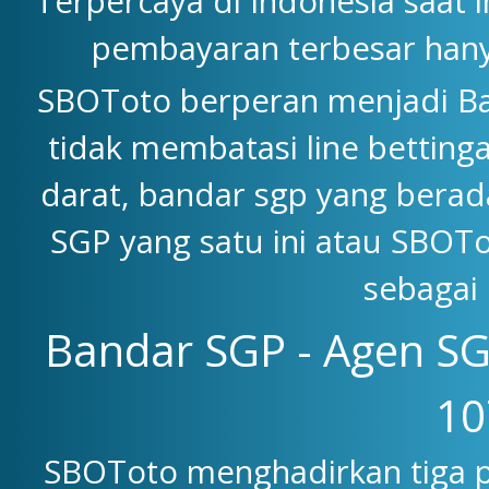
Terpercaya di Indonesia saat 
pembayaran terbesar han
SBOToto berperan menjadi Ba
tidak membatasi line betting
darat, bandar sgp yang berad
SGP yang satu ini atau SBOTo
sebagai 
Bandar SGP - Agen SG
10
SBOToto menghadirkan tiga p