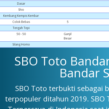
Dasar
Shio
Kembang Kempis Kembar
Colok Bebas
5
Tengah Tepi
50 - 50
Ganjil
Besar
Silang Homo
SBO Toto Bandar 
Bandar 
SBO Toto terbukti sebagai 
terpopuler ditahun 2019. SBO 