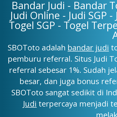
Bandar Judi - Bandar To
Judi Online - Judi SGP -
Togel SGP - Togel Terpe
SBOToto adalah
bandar judi
to
pemburu referral. Situs Judi
referral sebesar 1%. Sudah j
besar, dan juga bonus refe
SBOToto sangat sedikit di Ind
Judi
terpercaya menjadi t
melak