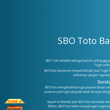
SBO Toto Ba
SBO Toto terbukti sebagai bandar judi
togel o
Togel onli
SBOToto berperan menjadi Bandar Judi Togel On
Indonesia. Jangan ragu ka
Banda
SBOToto menghadirkan tiga pasaran besar yaitu
pasaran judi togel yang tak kalah serunya deng
Sejauh ini Bandar Judi SBOToto termasuk sit
99ribu. SBOToto telah menjadi agen togel ya