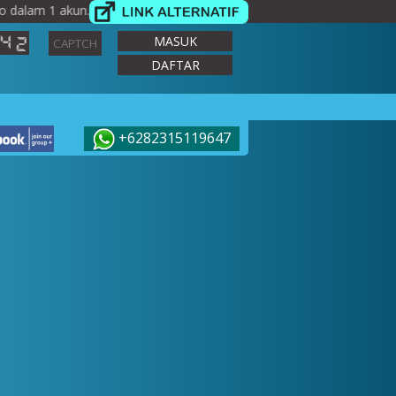
1 akun. Harap perhatikan rekening deposit AKTIF sebelum melakuka
MASUK
DAFTAR
+6282315119647