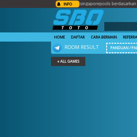
welcome to SBOToto...Result singaporepools berdasarkan rumus k
INFO
HOME
DAFTAR
CARA BERMAIN
REFERR
ROOM RESULT
PANDUAN / PA
« ALL GAMES