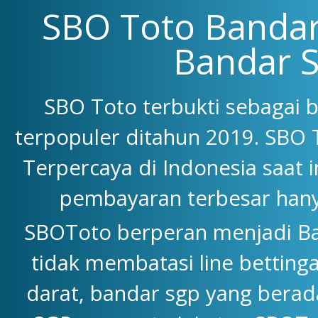
SBO Toto Bandar 
Bandar 
SBO Toto terbukti sebagai 
terpopuler ditahun 2019. SBO 
Terpercaya di Indonesia saat 
pembayaran terbesar han
SBOToto berperan menjadi Ba
tidak membatasi line betting
darat, bandar sgp yang berad