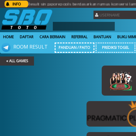
o...Result singaporepools berdasarkan rumus konversi lama.. Ters
INFO
HOME
DAFTAR
CARA BERMAIN
REFERRAL
BANTUAN
BUKU MIM
ROOM RESULT
PANDUAN / PAITO
PREDIKSI TOGEL
« ALL GAMES