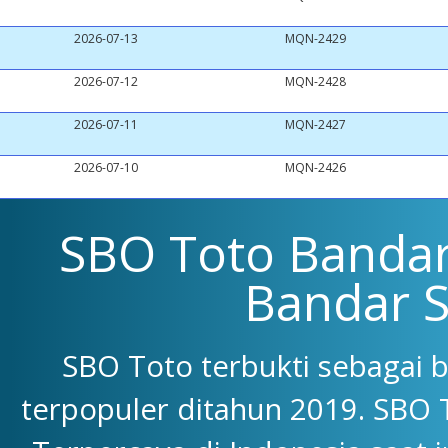
2026-07-13
MQN-2429
2026-07-12
MQN-2428
2026-07-11
MQN-2427
2026-07-10
MQN-2426
SBO Toto Bandar 
Bandar 
SBO Toto terbukti sebagai 
terpopuler ditahun 2019. SBO 