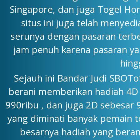
Singapore, dan juga Togel Hon
situs ini juga telah menyedi
serunya dengan pasaran terbe
jam penuh karena pasaran yang
hing
Sejauh ini Bandar Judi SBOTo
berani memberikan hadiah 4D y
990ribu , dan juga 2D sebesar 
yang diminati banyak pemain to
besarnya hadiah yang beran