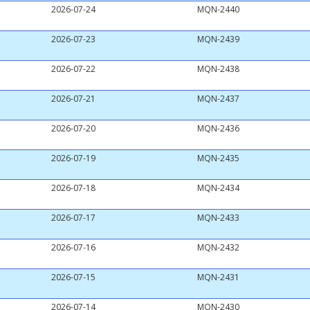
2026-07-24
MQN-2440
2026-07-23
MQN-2439
2026-07-22
MQN-2438
2026-07-21
MQN-2437
2026-07-20
MQN-2436
2026-07-19
MQN-2435
2026-07-18
MQN-2434
2026-07-17
MQN-2433
2026-07-16
MQN-2432
2026-07-15
MQN-2431
2026-07-14
MQN-2430