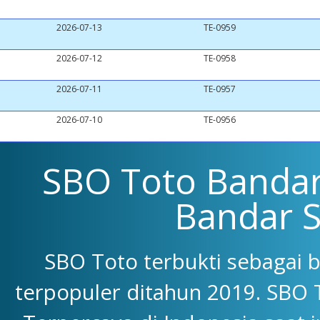
2026-07-13
TE-0959
2026-07-12
TE-0958
2026-07-11
TE-0957
2026-07-10
TE-0956
SBO Toto Bandar 
Bandar 
SBO Toto terbukti sebagai 
terpopuler ditahun 2019. SBO 