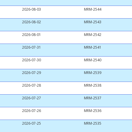
2026-08-03
MRM-2544
2026-08-02
MRM-2543
2026-08-01
MRM-2542
2026-07-31
MRM-2541
2026-07-30
MRM-2540
2026-07-29
MRM-2539
2026-07-28
MRM-2538
2026-07-27
MRM-2537
2026-07-26
MRM-2536
2026-07-25
MRM-2535