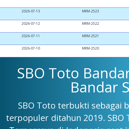
2026-07-13
MRM-2523
2026-07-12
MRM-2522
2026-07-11
MRM-2521
2026-07-10
MRM-2520
SBO Toto Bandar 
Bandar 
SBO Toto terbukti sebagai 
terpopuler ditahun 2019. SBO 