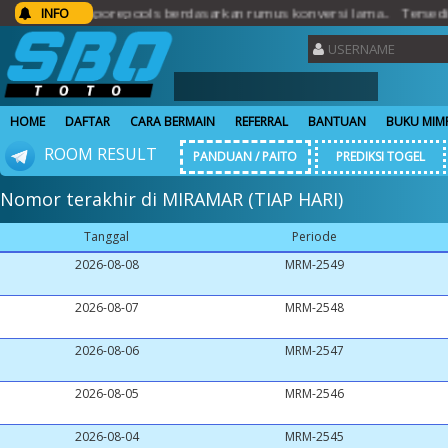
t singaporepools berdasarkan rumus konversi lama.. Tersedia perm
INFO
HOME
DAFTAR
CARA BERMAIN
REFERRAL
BANTUAN
BUKU MIM
ROOM RESULT
PANDUAN / PAITO
PREDIKSI TOGEL
Nomor terakhir di MIRAMAR (TIAP HARI)
Tanggal
Periode
2026-08-08
MRM-2549
2026-08-07
MRM-2548
2026-08-06
MRM-2547
2026-08-05
MRM-2546
2026-08-04
MRM-2545