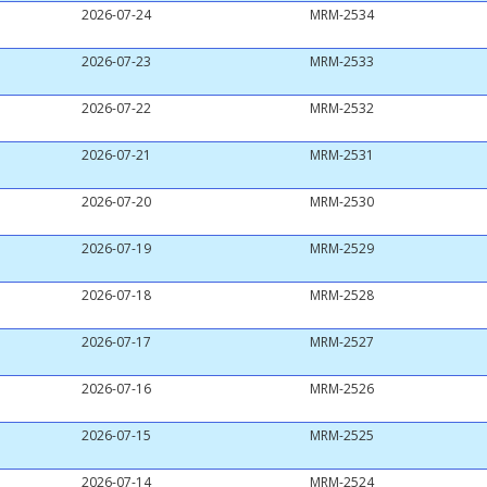
2026-07-24
MRM-2534
2026-07-23
MRM-2533
2026-07-22
MRM-2532
2026-07-21
MRM-2531
2026-07-20
MRM-2530
2026-07-19
MRM-2529
2026-07-18
MRM-2528
2026-07-17
MRM-2527
2026-07-16
MRM-2526
2026-07-15
MRM-2525
2026-07-14
MRM-2524