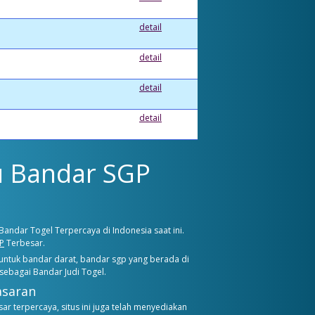
detail
detail
detail
detail
u Bandar SGP
Bandar Togel Terpercaya di Indonesia saat ini.
P
Terbesar.
 untuk bandar darat, bandar sgp yang berada di
sebagai Bandar Judi Togel.
asaran
r terpercaya, situs ini juga telah menyediakan