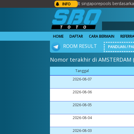
welcome to SBOToto...Result singaporepools berdasarkan rumus ko
INFO
HOME
DAFTAR
CARA BERMAIN
REFERR
ROOM RESULT
PANDUAN / PA
Nomor terakhir di AMSTERDAM (
Tanggal
2026-08-07
2026-08-06
2026-08-05
2026-08-04
2026-08-03