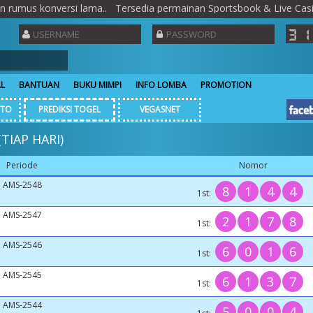
nversi lama.. Tersedia permainan Sportsbook & Live Casino dalam 
AL
BANTUAN
BUKU MIMPI
INFO LOMBA
PROMOTION
ITO
PREDIKSI TOGEL
VEGASNET
TIAP HARI)
Periode
Nomor
AMS-2548
8
1
4
4
1st:
AMS-2547
2
1
7
8
1st:
AMS-2546
6
0
1
6
1st:
AMS-2545
6
1
3
7
1st:
AMS-2544
5
0
0
4