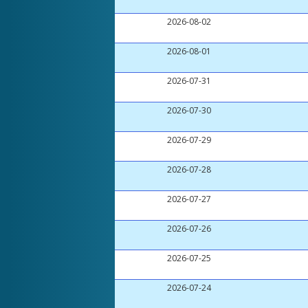
2026-08-02
2026-08-01
2026-07-31
2026-07-30
2026-07-29
2026-07-28
2026-07-27
2026-07-26
2026-07-25
2026-07-24