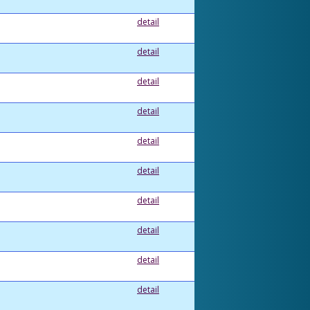
detail
detail
detail
detail
detail
detail
detail
detail
detail
detail