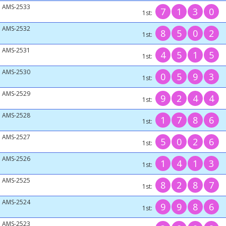
AMS-2533
7
1
3
0
1st:
AMS-2532
8
5
0
2
1st:
AMS-2531
4
5
1
5
1st:
AMS-2530
0
5
9
3
1st:
AMS-2529
9
2
4
4
1st:
AMS-2528
1
7
8
6
1st:
AMS-2527
5
0
2
6
1st:
AMS-2526
1
4
1
3
1st:
AMS-2525
8
2
8
7
1st:
AMS-2524
9
9
8
6
1st:
AMS-2523