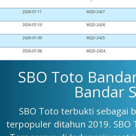
2026-07-11
MQD-2427
2026-07-10
MQD-2426
2026-07-09
MQD-2425
2026-07-08
MQD-2424
SBO Toto Bandar 
Bandar 
SBO Toto terbukti sebagai 
terpopuler ditahun 2019. SBO 