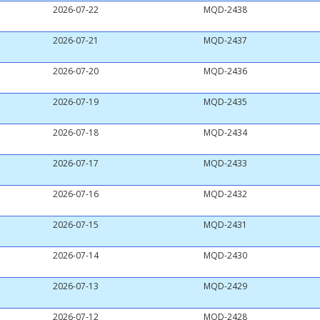
2026-07-22
MQD-2438
2026-07-21
MQD-2437
2026-07-20
MQD-2436
2026-07-19
MQD-2435
2026-07-18
MQD-2434
2026-07-17
MQD-2433
2026-07-16
MQD-2432
2026-07-15
MQD-2431
2026-07-14
MQD-2430
2026-07-13
MQD-2429
2026-07-12
MQD-2428