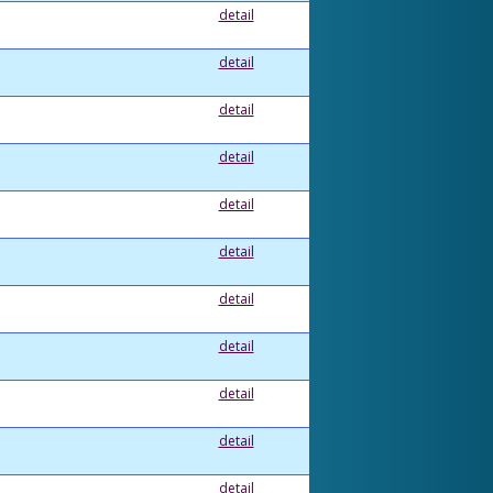
detail
detail
detail
detail
detail
detail
detail
detail
detail
detail
detail