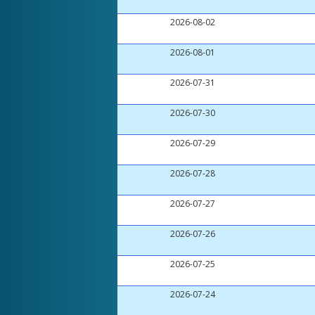
2026-08-02
2026-08-01
2026-07-31
2026-07-30
2026-07-29
2026-07-28
2026-07-27
2026-07-26
2026-07-25
2026-07-24