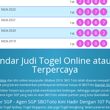
2
4
8
4
1st:
SVLN-2522
6
3
7
1
1st:
SVLN-2521
5
3
8
7
1st:
SVLN-2520
5
8
8
2
1st:
SVLN-2519
3
3
0
0
1st:
ndar Judi Togel Online ata
Terpercaya
nline
dan slot online terpopuler ditahun 2019. SBO Toto telah disurvei menjadi 
ne yang berani memberikan pembayaran terbesar hanya di SBOToto
Bandar SG
line Terpercaya yang tidak membatasi line bettingan. Sehingga sangat cocok
rena Agen SGP yang satu ini atau SBOToto adalah partner yang bisa diandalkan 
r SGP - Agen SGP SBOToto kini Hadir Dengan 107 P
 Togel Sydney, Togel Singapore, dan juga Togel Hongkong. Selain pasaran besa