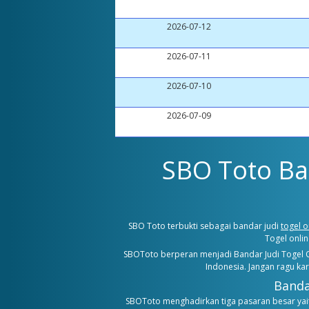
2026-07-12
2026-07-11
2026-07-10
2026-07-09
SBO Toto Ba
SBO Toto terbukti sebagai bandar judi
togel o
Togel onli
SBOToto berperan menjadi Bandar Judi Togel On
Indonesia. Jangan ragu ka
Banda
SBOToto menghadirkan tiga pasaran besar yaitu