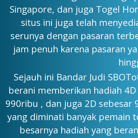
Singapore, dan juga Togel Hon
situs ini juga telah menyedi
serunya dengan pasaran terbe
jam penuh karena pasaran yang
hing
Sejauh ini Bandar Judi SBOTo
berani memberikan hadiah 4D y
990ribu , dan juga 2D sebesar 
yang diminati banyak pemain to
besarnya hadiah yang beran