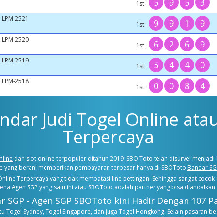
5
9
5
3
1st:
LPM-2521
9
9
1
9
1st:
LPM-2520
6
2
6
9
1st:
LPM-2519
5
4
4
0
1st:
LPM-2518
0
0
8
4
1st:
ndar Judi Togel Online ata
Terpercaya
nline
dan slot online terpopuler ditahun 2019. SBO Toto telah disurvei menjadi 
ne yang berani memberikan pembayaran terbesar hanya di SBOToto
Bandar SG
line Terpercaya yang tidak membatasi line bettingan. Sehingga sangat cocok
rena Agen SGP yang satu ini atau SBOToto adalah partner yang bisa diandalkan 
r SGP - Agen SGP SBOToto kini Hadir Dengan 107 P
 Togel Sydney, Togel Singapore, dan juga Togel Hongkong. Selain pasaran besa