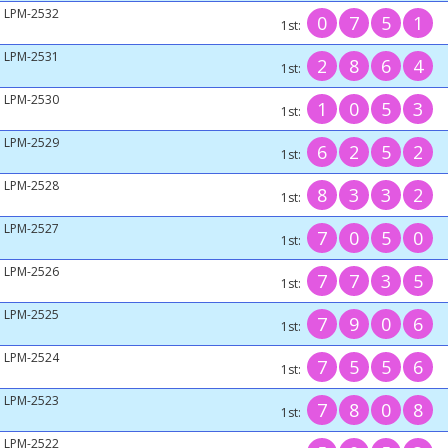
LPM-2532
0
7
5
1
1st:
LPM-2531
2
8
6
4
1st:
LPM-2530
1
0
5
3
1st:
LPM-2529
6
2
5
2
1st:
LPM-2528
8
3
3
2
1st:
LPM-2527
7
0
5
0
1st:
LPM-2526
7
7
3
5
1st:
LPM-2525
7
9
0
6
1st:
LPM-2524
7
5
5
6
1st:
LPM-2523
7
8
0
8
1st:
LPM-2522