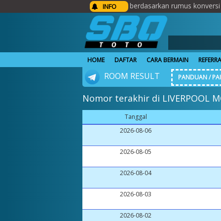
Toto...Result singaporepools berdasarkan rumus konversi lama.. Te
INFO
HOME
DAFTAR
CARA BERMAIN
REFERR
ROOM RESULT
PANDUAN / PA
Nomor terakhir di LIVERPOOL M
Tanggal
2026-08-06
2026-08-05
2026-08-04
2026-08-03
2026-08-02