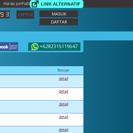
hatikan rekening deposit AKTIF sebelum melakukan transfer dana !
MASUK
DAFTAR
+6282315119647
Rincian
detail
detail
detail
detail
detail