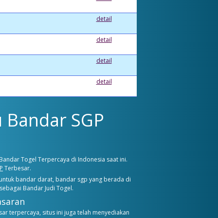
detail
detail
detail
detail
u Bandar SGP
Bandar Togel Terpercaya di Indonesia saat ini.
P
Terbesar.
 untuk bandar darat, bandar sgp yang berada di
sebagai Bandar Judi Togel.
asaran
r terpercaya, situs ini juga telah menyediakan