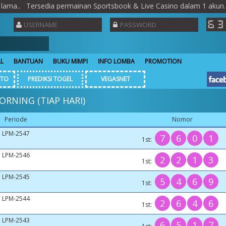
rsedia permainan Sportsbook & Live Casino dalam 1 akun. Harap per
AL
BANTUAN
BUKU MIMPI
INFO LOMBA
PROMOTION
ITO
PREDIKSI TOGEL
VEGASNET
ORNING (TIAP HARI)
Periode
Nomor
LPM-2547
7
6
0
1
1st:
LPM-2546
2
2
1
3
1st:
LPM-2545
5
4
6
9
1st:
LPM-2544
2
6
4
6
1st:
LPM-2543
6
5
1
7