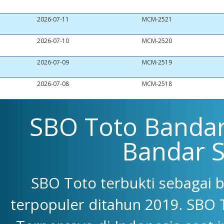
2026-07-11
MCM-2521
2026-07-10
MCM-2520
2026-07-09
MCM-2519
2026-07-08
MCM-2518
SBO Toto Bandar 
Bandar 
SBO Toto terbukti sebagai 
terpopuler ditahun 2019. SBO 