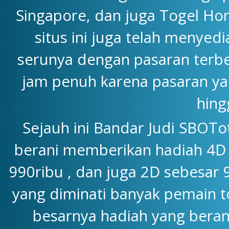
Singapore, dan juga Togel Hon
situs ini juga telah menyedi
serunya dengan pasaran terbe
jam penuh karena pasaran yang
hing
Sejauh ini Bandar Judi SBOTo
berani memberikan hadiah 4D y
990ribu , dan juga 2D sebesar 
yang diminati banyak pemain to
besarnya hadiah yang beran