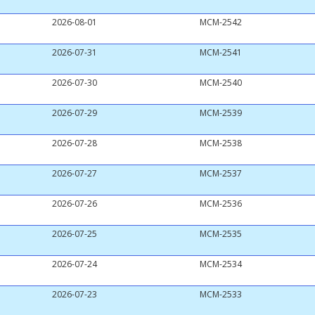
2026-08-01
MCM-2542
2026-07-31
MCM-2541
2026-07-30
MCM-2540
2026-07-29
MCM-2539
2026-07-28
MCM-2538
2026-07-27
MCM-2537
2026-07-26
MCM-2536
2026-07-25
MCM-2535
2026-07-24
MCM-2534
2026-07-23
MCM-2533