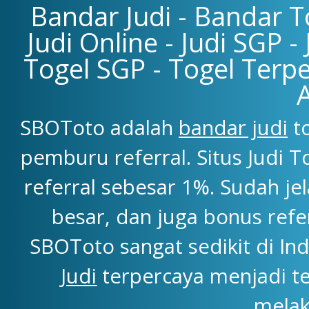
Bandar Judi - Bandar To
Judi Online - Judi SGP -
Togel SGP - Togel Terpe
SBOToto adalah
bandar judi
to
pemburu referral. Situs Judi
referral sebesar 1%. Sudah j
besar, dan juga bonus refe
SBOToto sangat sedikit di Ind
Judi
terpercaya menjadi t
melak