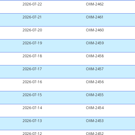
2026-07-22
OXM-2462
2026-07-21
OXM-2461
2026-07-20
OXM-2460
2026-07-19
OXM-2459
2026-07-18
OXM-2458
2026-07-17
OXM-2457
2026-07-16
OXM-2456
2026-07-15
OXM-2455
2026-07-14
OXM-2454
2026-07-13
OXM-2453
2026-07-12
OXM-2452