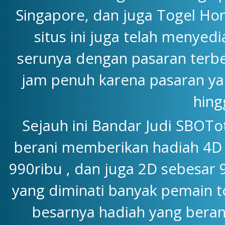
Singapore, dan juga Togel Hon
situs ini juga telah menyedi
serunya dengan pasaran terbe
jam penuh karena pasaran yang
hing
Sejauh ini Bandar Judi SBOTo
berani memberikan hadiah 4D y
990ribu , dan juga 2D sebesar 
yang diminati banyak pemain to
besarnya hadiah yang beran