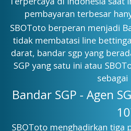
Terpercaya di Indonesia saat 
pembayaran terbesar han
SBOToto berperan menjadi Ba
tidak membatasi line betting
darat, bandar sgp yang berad
SGP yang satu ini atau SBOTo
sebagai 
Bandar SGP - Agen SG
10
SBOToto menghadirkan tiga p