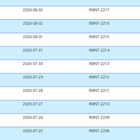
2026-08-03
RMNT-2217
2026-08-02
RMNT-2216
2026-08-01
RMNT-2215
2026-07-31
RMNT-2214
2026-07-30
RMNT-2213
2026-07-29
RMNT-2212
2026-07-28
RMNT-2211
2026-07-27
RMNT-2210
2026-07-26
RMNT-2209
2026-07-25
RMNT-2208