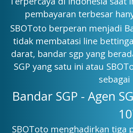
Terpercaya di Indonesia saat 
pembayaran terbesar han
SBOToto berperan menjadi Ba
tidak membatasi line betting
darat, bandar sgp yang berad
SGP yang satu ini atau SBOTo
sebagai 
Bandar SGP - Agen SG
10
SBOToto menghadirkan tiga p