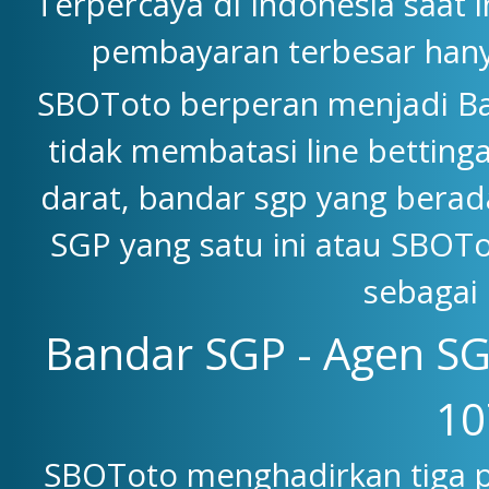
Terpercaya di Indonesia saat 
pembayaran terbesar han
SBOToto berperan menjadi Ba
tidak membatasi line betting
darat, bandar sgp yang berad
SGP yang satu ini atau SBOTo
sebagai 
Bandar SGP - Agen SG
10
SBOToto menghadirkan tiga p