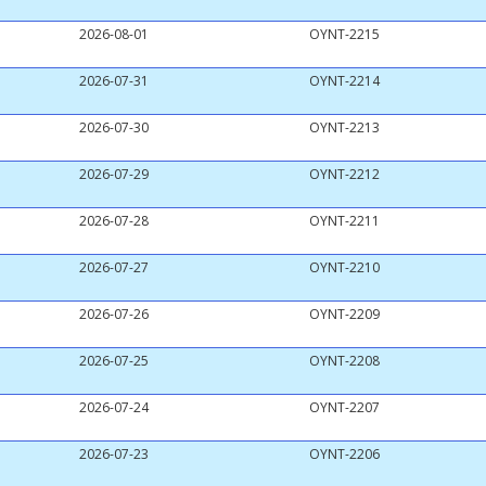
2026-08-01
OYNT-2215
2026-07-31
OYNT-2214
2026-07-30
OYNT-2213
2026-07-29
OYNT-2212
2026-07-28
OYNT-2211
2026-07-27
OYNT-2210
2026-07-26
OYNT-2209
2026-07-25
OYNT-2208
2026-07-24
OYNT-2207
2026-07-23
OYNT-2206