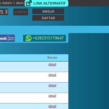
akun. Harap perhatikan rekening deposit AKTIF sebelum melakukan t
MASUK
DAFTAR
+6282315119647
Rincian
detail
detail
detail
detail
detail