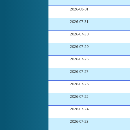
2026-08-01
2026-07-31
2026-07-30
2026-07-29
2026-07-28
2026-07-27
2026-07-26
2026-07-25
2026-07-24
2026-07-23