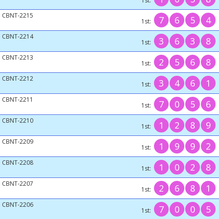
1st:
CBNT-2215
7
6
5
4
1st:
CBNT-2214
3
6
3
8
1st:
CBNT-2213
2
5
6
8
1st:
CBNT-2212
3
4
6
1
1st:
CBNT-2211
7
0
5
6
1st:
CBNT-2210
1
2
8
9
1st:
CBNT-2209
1
9
9
2
1st:
CBNT-2208
1
0
2
8
1st:
CBNT-2207
2
6
8
1
1st:
CBNT-2206
7
0
0
5
1st: