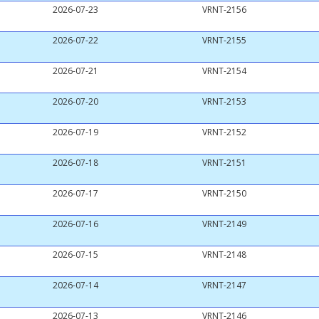
2026-07-23
VRNT-2156
2026-07-22
VRNT-2155
2026-07-21
VRNT-2154
2026-07-20
VRNT-2153
2026-07-19
VRNT-2152
2026-07-18
VRNT-2151
2026-07-17
VRNT-2150
2026-07-16
VRNT-2149
2026-07-15
VRNT-2148
2026-07-14
VRNT-2147
2026-07-13
VRNT-2146