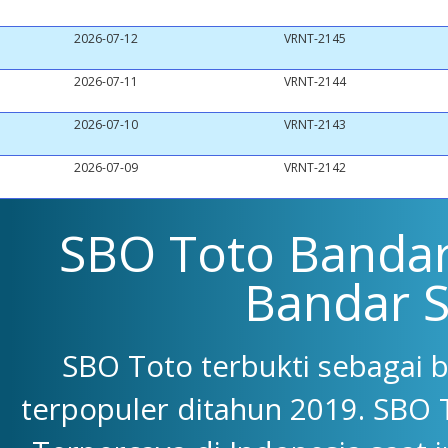
2026-07-12
VRNT-2145
2026-07-11
VRNT-2144
2026-07-10
VRNT-2143
2026-07-09
VRNT-2142
SBO Toto Bandar 
Bandar 
SBO Toto terbukti sebagai 
terpopuler ditahun 2019. SBO 