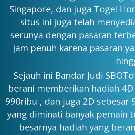
Singapore, dan juga Togel Hon
situs ini juga telah menyedi
serunya dengan pasaran terbe
jam penuh karena pasaran yang
hing
Sejauh ini Bandar Judi SBOTo
berani memberikan hadiah 4D y
990ribu , dan juga 2D sebesar 
yang diminati banyak pemain to
besarnya hadiah yang beran