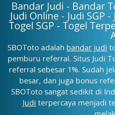
Bandar Judi - Bandar To
Judi Online - Judi SGP -
Togel SGP - Togel Terpe
SBOToto adalah
bandar judi
to
pemburu referral. Situs Judi
referral sebesar 1%. Sudah j
besar, dan juga bonus refe
SBOToto sangat sedikit di Ind
Judi
terpercaya menjadi t
melak