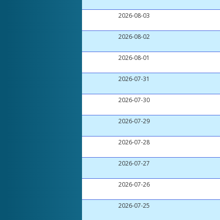
2026-08-03
2026-08-02
2026-08-01
2026-07-31
2026-07-30
2026-07-29
2026-07-28
2026-07-27
2026-07-26
2026-07-25