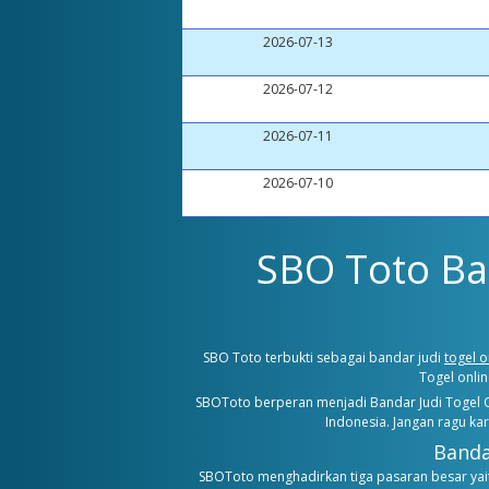
2026-07-13
2026-07-12
2026-07-11
2026-07-10
SBO Toto Ba
SBO Toto terbukti sebagai bandar judi
togel o
Togel onli
SBOToto berperan menjadi Bandar Judi Togel On
Indonesia. Jangan ragu ka
Banda
SBOToto menghadirkan tiga pasaran besar yaitu