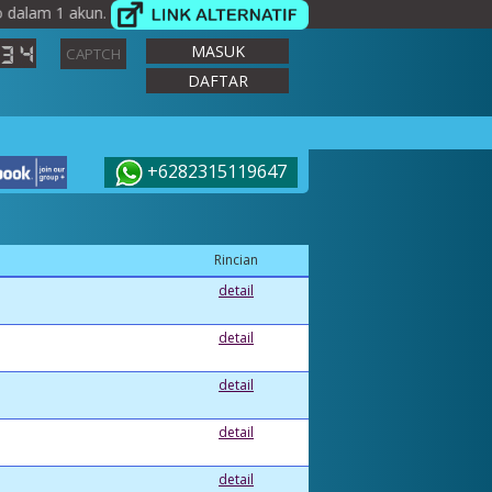
akun. Harap perhatikan rekening deposit AKTIF sebelum melakukan t
MASUK
DAFTAR
+6282315119647
Rincian
detail
detail
detail
detail
detail