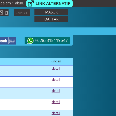
kun. Harap perhatikan rekening deposit AKTIF sebelum melakukan tr
MASUK
DAFTAR
+6282315119647
Rincian
detail
detail
detail
detail
detail