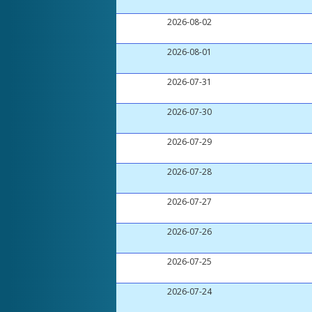
2026-08-02
2026-08-01
2026-07-31
2026-07-30
2026-07-29
2026-07-28
2026-07-27
2026-07-26
2026-07-25
2026-07-24