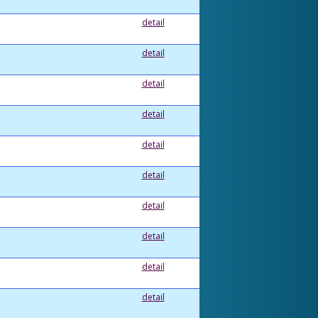
detail
detail
detail
detail
detail
detail
detail
detail
detail
detail