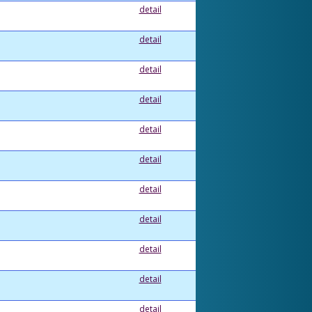
detail
detail
detail
detail
detail
detail
detail
detail
detail
detail
detail