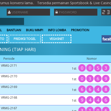
ersi lama.. Tersedia permainan Sportsbook & Live Casino dalam 1 
AL
BANTUAN
BUKU MIMPI
INFO LOMBA
PROMOTION
ITO
PREDIKSI TOGEL
VEGASNET
ING (TIAP HARI)
Periode
Nomor
VRMG-2171
0
0
5
3
1st:
VRMG-2170
0
3
6
9
1st:
VRMG-2169
6
6
4
8
1st:
VRMG-2168
9
4
4
6
1st:
VRMG-2167
3
1
0
6