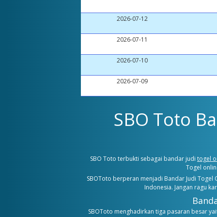
2026-07-12
2026-07-11
2026-07-10
2026-07-09
SBO Toto Ba
SBO Toto terbukti sebagai bandar judi
togel o
Togel onli
SBOToto berperan menjadi Bandar Judi Togel On
Indonesia. Jangan ragu ka
Banda
SBOToto menghadirkan tiga pasaran besar yaitu