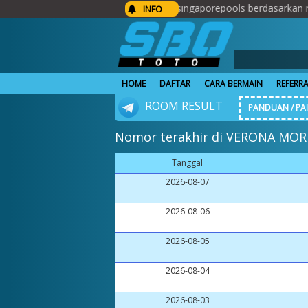
welcome to SBOToto...Result singaporepools berdasarkan rumus konv
INFO
HOME
DAFTAR
CARA BERMAIN
REFERR
ROOM RESULT
PANDUAN / PA
Nomor terakhir di VERONA MORN
Tanggal
2026-08-07
2026-08-06
2026-08-05
2026-08-04
2026-08-03