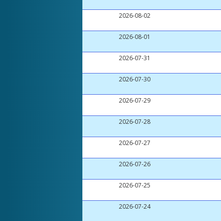
2026-08-02
2026-08-01
2026-07-31
2026-07-30
2026-07-29
2026-07-28
2026-07-27
2026-07-26
2026-07-25
2026-07-24