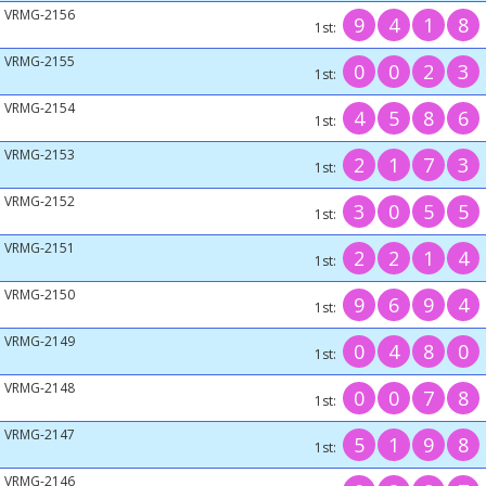
VRMG-2156
9
4
1
8
1st:
VRMG-2155
0
0
2
3
1st:
VRMG-2154
4
5
8
6
1st:
VRMG-2153
2
1
7
3
1st:
VRMG-2152
3
0
5
5
1st:
VRMG-2151
2
2
1
4
1st:
VRMG-2150
9
6
9
4
1st:
VRMG-2149
0
4
8
0
1st:
VRMG-2148
0
0
7
8
1st:
VRMG-2147
5
1
9
8
1st:
VRMG-2146