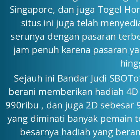
Singapore, dan juga Togel Hon
situs ini juga telah menyedi
serunya dengan pasaran terbe
jam penuh karena pasaran yang
hing
Sejauh ini Bandar Judi SBOTo
berani memberikan hadiah 4D y
990ribu , dan juga 2D sebesar 
yang diminati banyak pemain to
besarnya hadiah yang beran