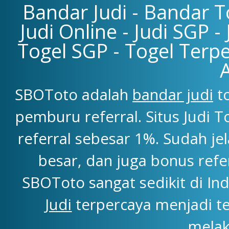
Bandar Judi - Bandar To
Judi Online - Judi SGP -
Togel SGP - Togel Terpe
SBOToto adalah
bandar judi
to
pemburu referral. Situs Judi
referral sebesar 1%. Sudah j
besar, dan juga bonus refe
SBOToto sangat sedikit di Ind
Judi
terpercaya menjadi t
melak