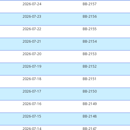
2026-07-24
BB-2157
2026-07-23
BB-2156
2026-07-22
BB-2155
2026-07-21
BB-2154
2026-07-20
BB-2153
2026-07-19
BB-2152
2026-07-18
BB-2151
2026-07-17
BB-2150
2026-07-16
BB-2149
2026-07-15
BB-2148
2026-07-14
BB-2147