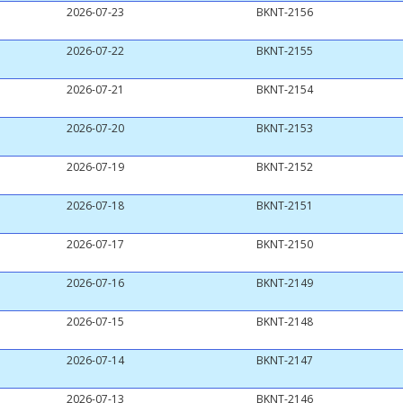
2026-07-23
BKNT-2156
2026-07-22
BKNT-2155
2026-07-21
BKNT-2154
2026-07-20
BKNT-2153
2026-07-19
BKNT-2152
2026-07-18
BKNT-2151
2026-07-17
BKNT-2150
2026-07-16
BKNT-2149
2026-07-15
BKNT-2148
2026-07-14
BKNT-2147
2026-07-13
BKNT-2146