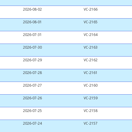
2026-08-02
VC-2166
2026-08-01
VC-2165
2026-07-31
VC-2164
2026-07-30
VC-2163
2026-07-29
VC-2162
2026-07-28
VC-2161
2026-07-27
VC-2160
2026-07-26
VC-2159
2026-07-25
VC-2158
2026-07-24
VC-2157