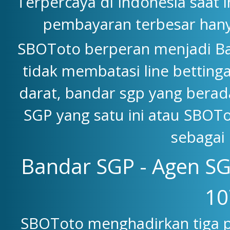
Terpercaya di Indonesia saat 
pembayaran terbesar han
SBOToto berperan menjadi Ba
tidak membatasi line betting
darat, bandar sgp yang berad
SGP yang satu ini atau SBOTo
sebagai 
Bandar SGP - Agen SG
10
SBOToto menghadirkan tiga p