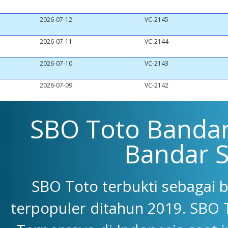
2026-07-12
VC-2145
2026-07-11
VC-2144
2026-07-10
VC-2143
2026-07-09
VC-2142
SBO Toto Bandar 
Bandar 
SBO Toto terbukti sebagai 
terpopuler ditahun 2019. SBO 