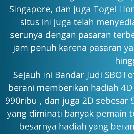
Singapore, dan juga Togel Hon
situs ini juga telah menyedi
serunya dengan pasaran terbe
jam penuh karena pasaran yang
hing
Sejauh ini Bandar Judi SBOTo
berani memberikan hadiah 4D y
990ribu , dan juga 2D sebesar 
yang diminati banyak pemain to
besarnya hadiah yang beran