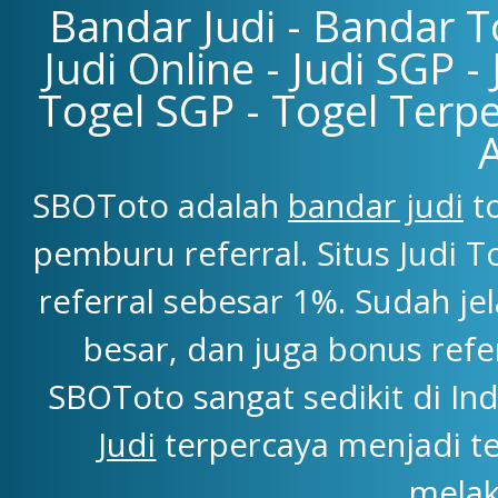
Bandar Judi - Bandar To
Judi Online - Judi SGP -
Togel SGP - Togel Terpe
SBOToto adalah
bandar judi
to
pemburu referral. Situs Judi
referral sebesar 1%. Sudah j
besar, dan juga bonus refe
SBOToto sangat sedikit di Ind
Judi
terpercaya menjadi t
melak