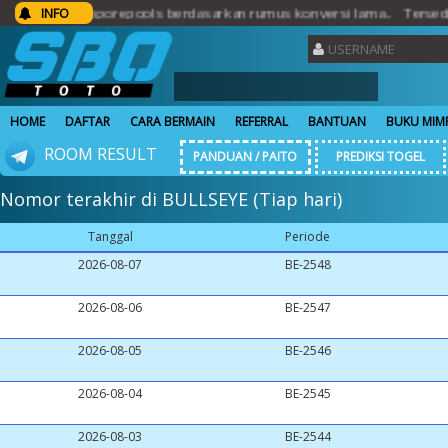
 singaporepools berdasarkan rumus konversi lama.. Tersedia permai
INFO
HOME
DAFTAR
CARA BERMAIN
REFERRAL
BANTUAN
BUKU MIM
ROOM RESULT
PANDUAN / PAITO
PREDIKSI TOGEL
Nomor terakhir di BULLSEYE (Tiap hari)
Tanggal
Periode
2026-08-07
BE-2548
2026-08-06
BE-2547
2026-08-05
BE-2546
2026-08-04
BE-2545
2026-08-03
BE-2544