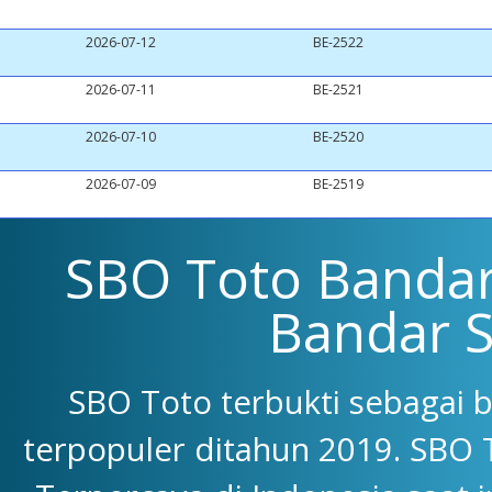
2026-07-12
BE-2522
2026-07-11
BE-2521
2026-07-10
BE-2520
2026-07-09
BE-2519
SBO Toto Bandar 
Bandar 
SBO Toto terbukti sebagai 
terpopuler ditahun 2019. SBO 