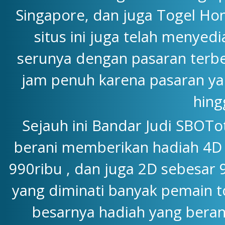
Singapore, dan juga Togel Hon
situs ini juga telah menyedi
serunya dengan pasaran terbe
jam penuh karena pasaran yang
hing
Sejauh ini Bandar Judi SBOTo
berani memberikan hadiah 4D y
990ribu , dan juga 2D sebesar 
yang diminati banyak pemain to
besarnya hadiah yang beran