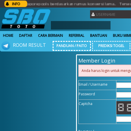
t singaporepools berdasarkan rumus konversi lama.. Tersedia perm
INFO
HOME
DAFTAR
CARA BERMAIN
REFERRAL
BANTUAN
BUKU MIM
ROOM RESULT
PANDUAN / PAITO
PREDIKSI TOGEL
Member Login
Anda harus login untuk men
Email / Username
Password
Captcha