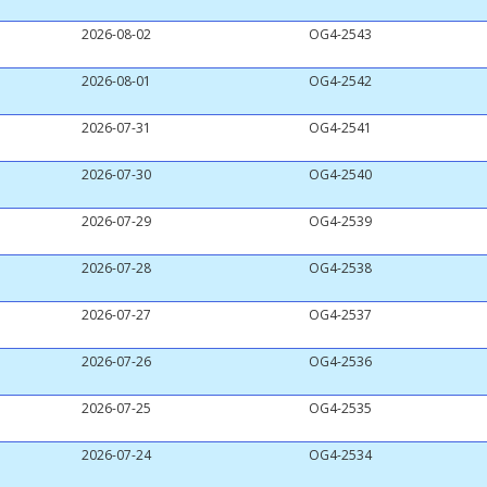
2026-08-02
OG4-2543
2026-08-01
OG4-2542
2026-07-31
OG4-2541
2026-07-30
OG4-2540
2026-07-29
OG4-2539
2026-07-28
OG4-2538
2026-07-27
OG4-2537
2026-07-26
OG4-2536
2026-07-25
OG4-2535
2026-07-24
OG4-2534